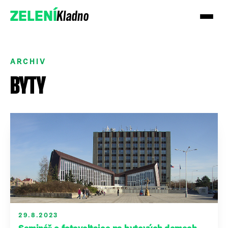
Kladno
ZELENÍ
ARCHIV
BYTY
Přidejte se k nám
Podpořte nás darem
29.8.2023