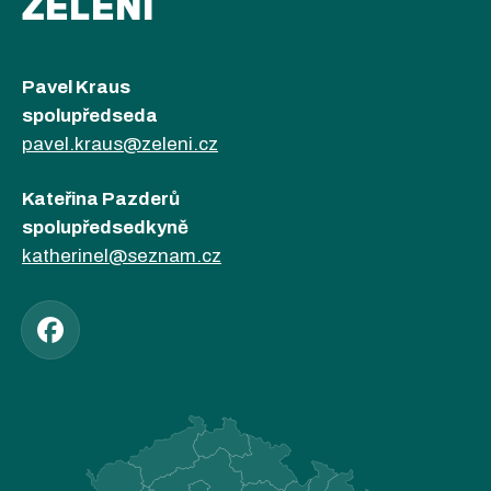
ZELENÍ
Pavel Kraus
spolupředseda
pavel.kraus@zeleni.cz
Kateřina Pazderů
spolupředsedkyně
katherinel@seznam.cz