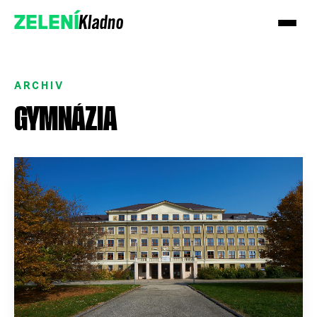
Kladno
ZELENÍ
ARCHIV
GYMNÁZIA
Přidejte se k nám
Podpořte nás darem