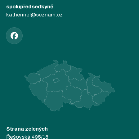
spolupředsedkyně
katherinel@seznam.cz
Strana zelených
Řešovská 495/18