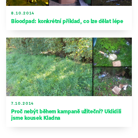
8.10.2014
Bioodpad: konkrétní příklad, co lze dělat lépe
7.10.2014
Proč nebýt během kampaně užiteční? Uklidili
jsme kousek Kladna