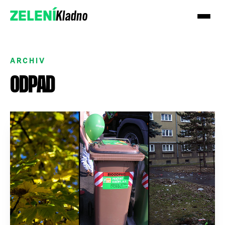
Kladno
ZELENÍ
ARCHIV
ODPAD
Přidejte se k nám
Podpořte nás darem