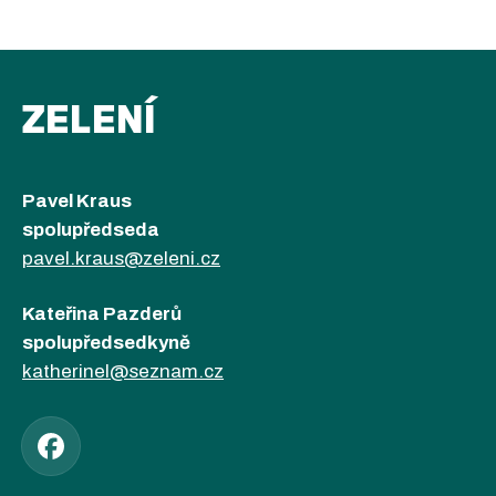
ZELENÍ
Pavel Kraus
spolupředseda
pavel.kraus@zeleni.cz
Kateřina Pazderů
spolupředsedkyně
katherinel@seznam.cz