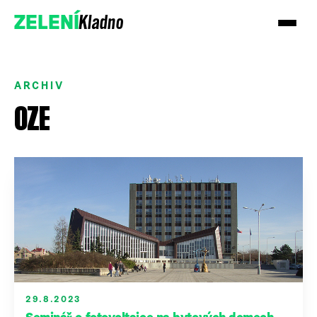
Kladno
ZELENÍ
ARCHIV
OZE
Přidejte se k nám
Podpořte nás darem
29.8.2023