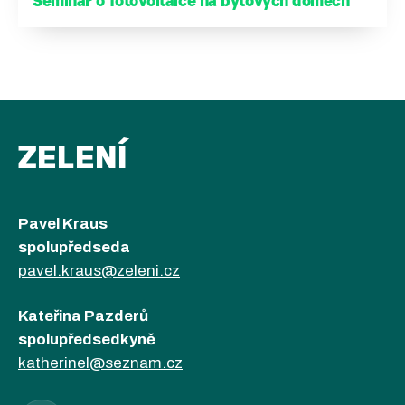
Seminář o fotovoltaice na bytových domech
ZELENÍ
Pavel Kraus
spolupředseda
pavel.kraus@zeleni.cz
Kateřina Pazderů
spolupředsedkyně
katherinel@seznam.cz