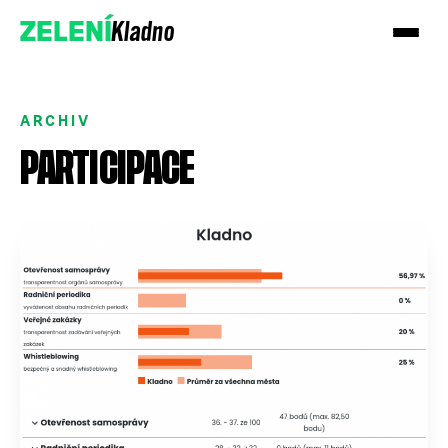
Kladno
ZELENÍ
ARCHIV
PARTICIPACE
Přidejte se k nám
Podpořte nás darem