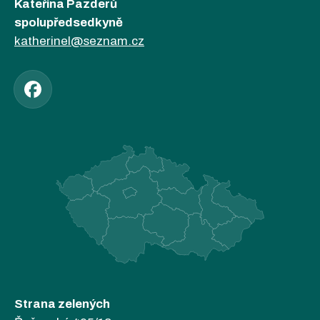
Kateřina Pazderů
spolupředsedkyně
katherinel@seznam.cz
Strana zelených