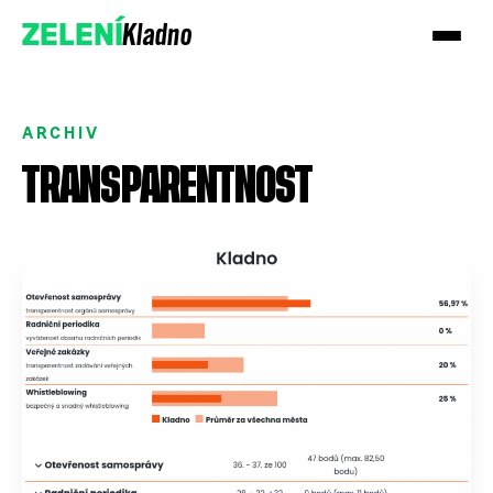
Kladno
ZELENÍ
ARCHIV
TRANSPARENTNOST
Přidejte se k nám
Podpořte nás darem