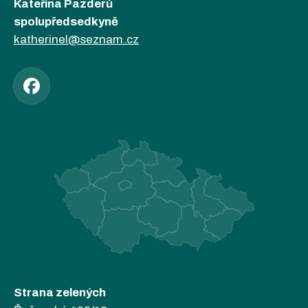
Kateřina Pazderů
spolupředsedkyně
katherinel@seznam.cz
Strana zelených