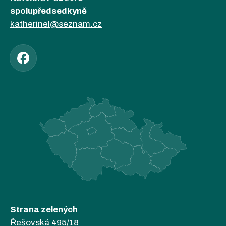
spolupředsedkyně
katherinel@seznam.cz
Strana zelených
Řešovská 495/18