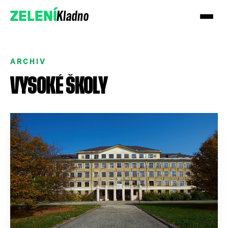
Kladno
ZELENÍ
ARCHIV
VYSOKÉ ŠKOLY
Přidejte se k nám
Podpořte nás darem