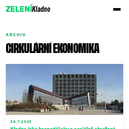
Kladno
ZELENÍ
ARCHIV
CIRKULÁRNÍ EKONOMIKA
Přidejte se k nám
Podpořte nás darem
26.7.2022