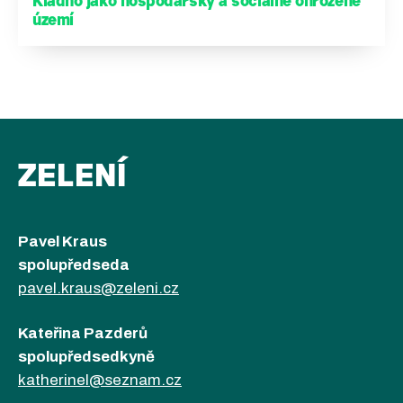
Kladno jako hospodářsky a sociálně ohrožené
území
ZELENÍ
Pavel Kraus
spolupředseda
pavel.kraus@zeleni.cz
Kateřina Pazderů
spolupředsedkyně
katherinel@seznam.cz