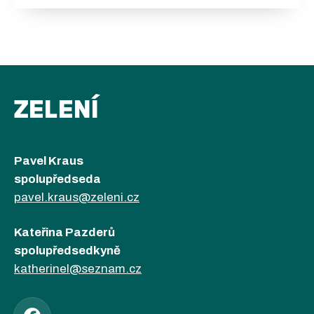
ZELENÍ
Pavel Kraus
spolupředseda
pavel.kraus@zeleni.cz
Kateřina Pazderů
spolupředsedkyně
katherinel@seznam.cz