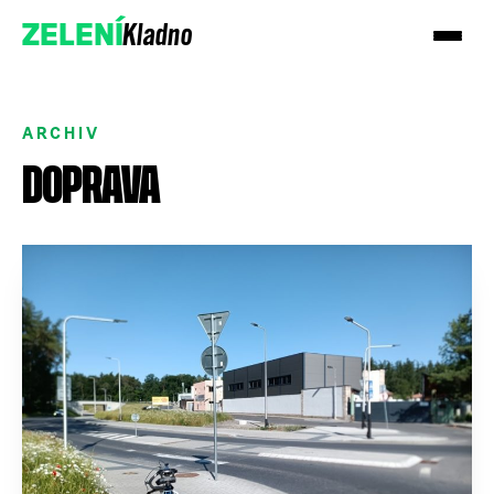
Kladno
ZELENÍ
ARCHIV
DOPRAVA
Přidejte se k nám
Podpořte nás darem