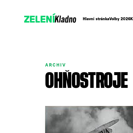
Kladno
ZELENÍ
Hlavní stránka
Volby 2026
K
ARCHIV
OHŇOSTROJE
Přidejte se k nám
Podpořte nás darem