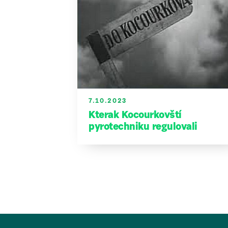
7.10.2023
Kterak Kocourkovští
pyrotechniku regulovali