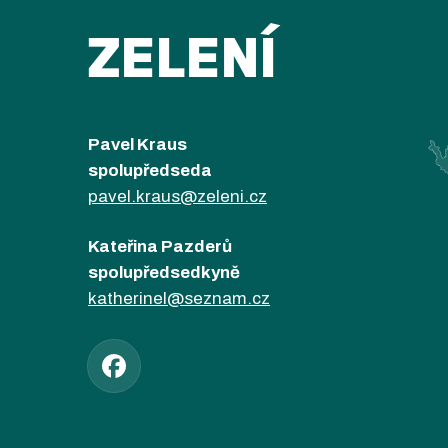
ZELENÍ
Pavel Kraus
spolupředseda
pavel.kraus@zeleni.cz
Kateřina Pazderů
spolupředsedkyně
katherinel@seznam.cz