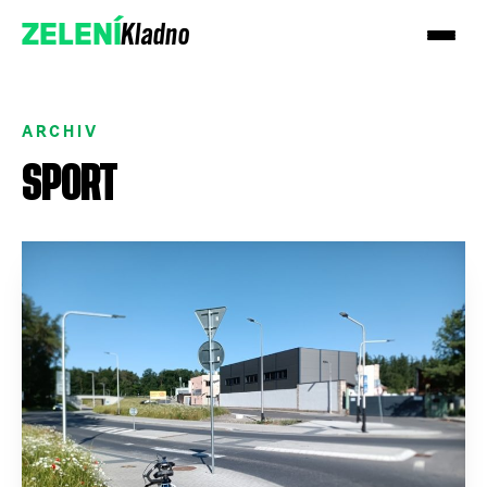
Kladno
ZELENÍ
ARCHIV
SPORT
Přidejte se k nám
Podpořte nás darem