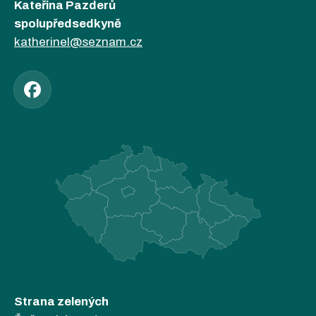
Kateřina Pazderů
spolupředsedkyně
katherinel@seznam.cz
Strana zelených