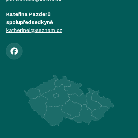
Kateřina Pazderů
spolupředsedkyně
katherinel@seznam.cz