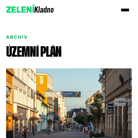
Kladno
ZELENÍ
ARCHIV
ÚZEMNÍ PLÁN
Přidejte se k nám
Podpořte nás darem