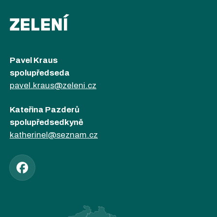
ZELENÍ
Pavel Kraus
spolupředseda
pavel.kraus@zeleni.cz
Kateřina Pazderů
spolupředsedkyně
katherinel@seznam.cz