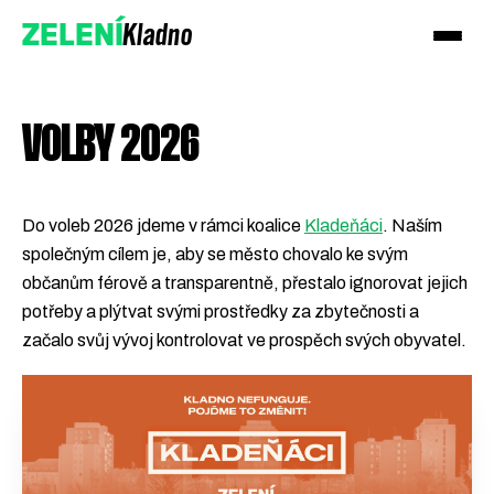
Kladno
ZELENÍ
VOLBY 2026
Do voleb 2026 jdeme v rámci koalice
Kladeňáci
. Naším
společným cílem je, aby se město chovalo ke svým
občanům férově a transparentně, přestalo ignorovat jejich
potřeby a plýtvat svými prostředky za zbytečnosti a
začalo svůj vývoj kontrolovat ve prospěch svých obyvatel.
Přidejte se k nám
Podpořte nás darem