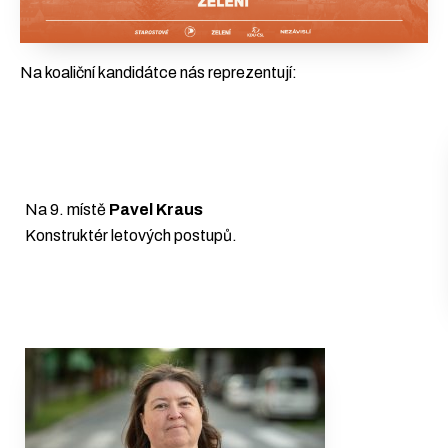
Na koaliční kandidátce nás reprezentují:
Na 9. místě
Pavel Kraus
Konstruktér letových postupů.